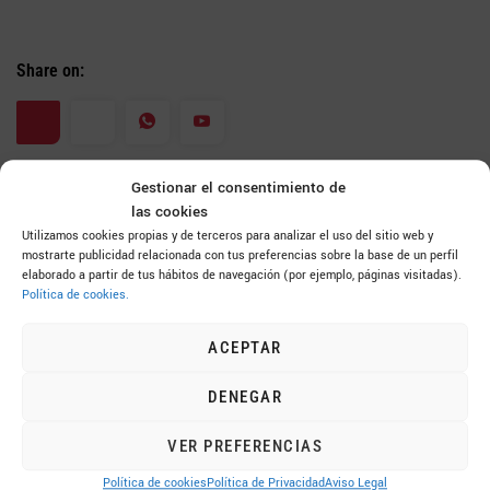
Share on:
Gestionar el consentimiento de
las cookies
Utilizamos cookies propias y de terceros para analizar el uso del sitio web y
mostrarte publicidad relacionada con tus preferencias sobre la base de un perfil
elaborado a partir de tus hábitos de navegación (por ejemplo, páginas visitadas).
Latest news
Política de cookies.
Carne de cerdo y vida saludable: nutrientes,
ACEPTAR
cantidades y formas de disfrutarla
5 de August de 2026
DENEGAR
PUBLICADO EL ESTADO DE INFORMACIÓN NO
VER PREFERENCIAS
FINANCIERA, 2025 (CONSOLIDADO)
Política de cookies
Política de Privacidad
Aviso Legal