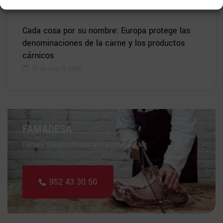
30 de July de 2026
Cada cosa por su nombre: Europa protege las
denominaciones de la carne y los productos
cárnicos
30 de July de 2026
FAMADESA
Factory, Slaughterhouse and Butchering, Inc.
952 43 30 50