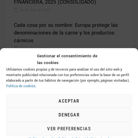
FINANCIERA, 2025 (CONSOLIDADO)
30 de July de 2026
Cada cosa por su nombre: Europa protege las
denominaciones de la carne y los productos
cárnicos
30 de July de 2026
Gestionar el consentimiento de
las cookies
Utilizamos cookies propias y de terceros para analizar el uso del sitio web y
mostrarte publicidad relacionada con tus preferencias sobre la base de un perfil
elaborado a partir de tus hábitos de navegación (por ejemplo, páginas visitadas).
FAMADESA
Política de cookies.
Factory, Slaughterhouse and Butchering, Inc.
ACEPTAR
DENEGAR
952 43 30 50
VER PREFERENCIAS