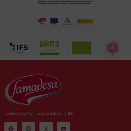
Factory, Slaughterhouse and Butchering, Inc.