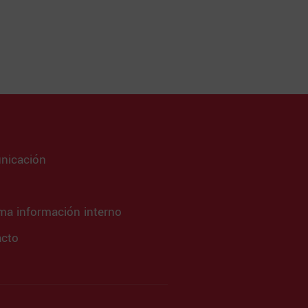
nicación
ma información interno
acto