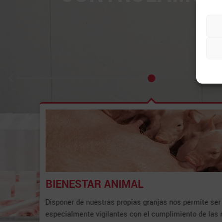
Para 
BIENESTAR ANIMAL
Disponer de nuestras propias granjas nos permite ser
especialmente vigilantes con el cumplimiento de las