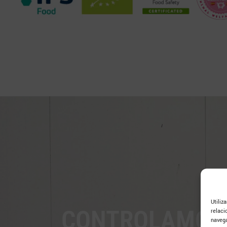
CON
Utiliz
CONTROLAMOS 
relaci
navega