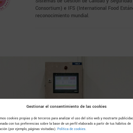
Sistemas de Gestión de Calidad y Seguridad 
Consortium) e IFS (International Food Estánd
reconocimiento mundial.
Gestionar el consentimiento de las cookies
TROLES DE CALIDAD FAMADESA
amos cookies propias y de terceros para analizar el uso del sitio web y mostrarte publicida
TODA LA CADENA DE
onada con tus preferencias sobre la base de un perfil elaborado a partir de tus hábitos de
ción (por ejemplo, páginas visitadas).
Política de cookies.