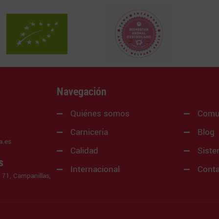
Navegación
Quiénes somos
Comu
Carnicería
Blog
a.es
Calidad
Siste
s
Internacional
Cont
 71, Campanillas,