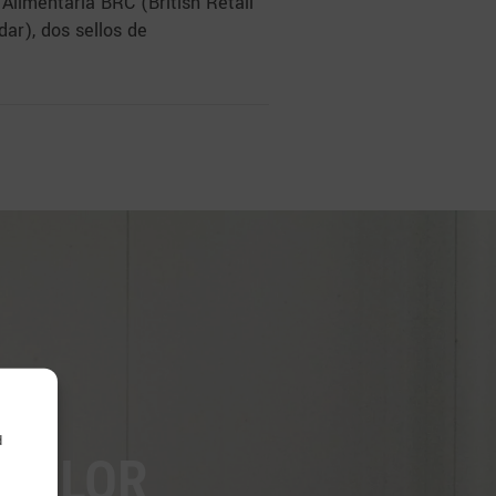
Alimentaria BRC (British Retail
ar), dos sellos de
d
 VALOR