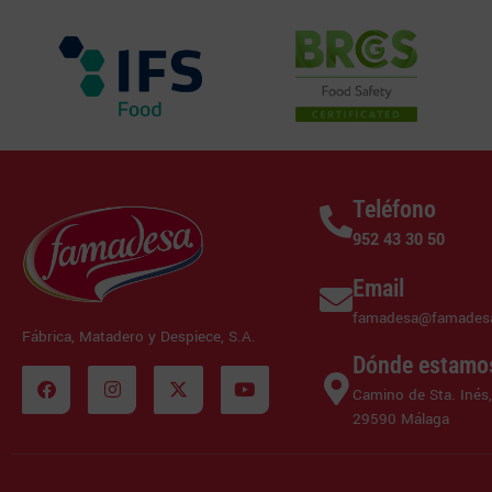
Teléfono
952 43 30 50
Email
famadesa@famades
Fábrica, Matadero y Despiece, S.A.
Dónde estamo
Camino de Sta. Inés,
29590 Málaga