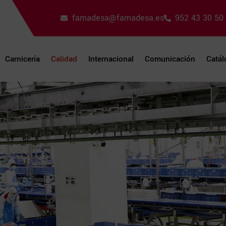
famadesa@famadesa.es
952 43 30 50
Carnicería
Calidad
Internacional
Comunicación
Catál