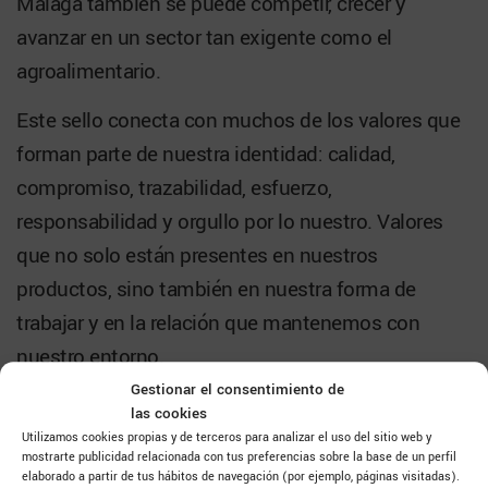
Málaga también se puede competir, crecer y
avanzar en un sector tan exigente como el
agroalimentario.
Este sello conecta con muchos de los valores que
forman parte de nuestra identidad: calidad,
compromiso, trazabilidad, esfuerzo,
responsabilidad y orgullo por lo nuestro. Valores
que no solo están presentes en nuestros
productos, sino también en nuestra forma de
trabajar y en la relación que mantenemos con
nuestro entorno.
Gestionar el consentimiento de
Sabor a Málaga representa el esfuerzo de muchas
las cookies
empresas, familias, productores y profesionales
Utilizamos cookies propias y de terceros para analizar el uso del sitio web y
mostrarte publicidad relacionada con tus preferencias sobre la base de un perfil
que cada día contribuyen a que la provincia sea
elaborado a partir de tus hábitos de navegación (por ejemplo, páginas visitadas).