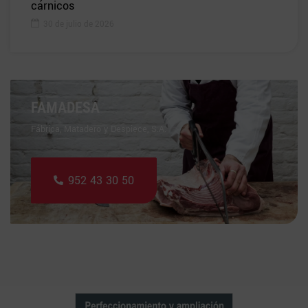
cárnicos
30 de julio de 2026
FAMADESA
Fábrica, Matadero y Despiece, S.A.
952 43 30 50