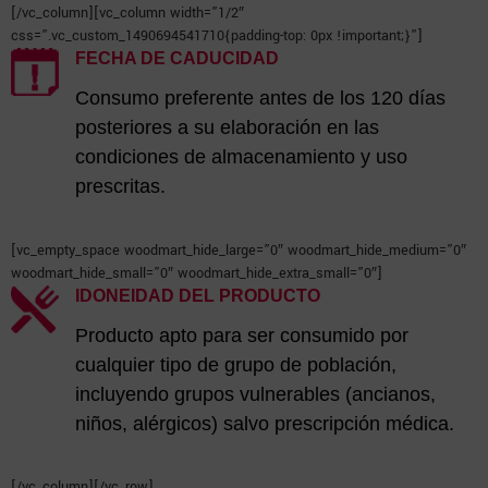
[/vc_column][vc_column width=”1/2″
css=”.vc_custom_1490694541710{padding-top: 0px !important;}”]
FECHA DE CADUCIDAD
Consumo preferente antes de los 120 días
posteriores a su elaboración en las
condiciones de almacenamiento y uso
prescritas.
[vc_empty_space woodmart_hide_large=”0″ woodmart_hide_medium=”0″
woodmart_hide_small=”0″ woodmart_hide_extra_small=”0″]
IDONEIDAD DEL PRODUCTO
Producto apto para ser consumido por
cualquier tipo de grupo de población,
incluyendo grupos vulnerables (ancianos,
niños, alérgicos) salvo prescripción médica.
[/vc_column][/vc_row]