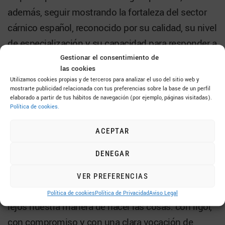
además, seguir mostrando la fortaleza del sector
cárnico español, reconocido por su calidad, su nivel
de especialización y su capacidad para responder a
mercados cada vez más sofisticados y
Gestionar el consentimiento de
las cookies
segmentados. En palabras de Daniel de Miguel,
Utilizamos cookies propias y de terceros para analizar el uso del sitio web y
director internacional de INTERPORC, China es hoy
mostrarte publicidad relacionada con tus preferencias sobre la base de un perfil
elaborado a partir de tus hábitos de navegación (por ejemplo, páginas visitadas).
un mercado que exige trabajar con mayor precisión
Política de cookies.
comercial, especialmente en categorías con
ACEPTAR
margen de crecimiento como el jamón y los
productos curados.
DENEGAR
Desde Famadesa, entendemos la
VER PREFERENCIAS
internacionalización como una forma de llevar más
Política de cookies
Política de Privacidad
Aviso Legal
lejos nuestra manera de hacer las cosas: con rigor,
con compromiso y con una clara vocación de