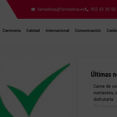
famadesa@famadesa.es
952 43 30 50
Carnicería
Calidad
Internacional
Comunicación
Catál
Últimas n
Carne de cer
nutrientes,
disfrutarla
5 de agost