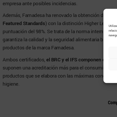
empresa ante posibles incidencias.
Además, Famadesa ha renovado la obtención de la cert
Featured Standards
) con la distinción Higher Level, t
Utiliz
puntuación del 98%. Se trata de la norma internaciona
relaci
navega
garantiza la calidad y la seguridad alimentaria bajo la
productos de la marca Famadesa.
Ambos certificados,
el BRC y el IFS componen el top 
suponen una acreditación más para el consumidor de
productos que se elabora con las máximas condiciones
higiene.
Comp