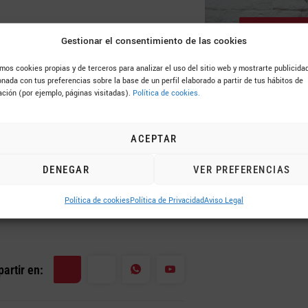
ificación IFS (
International
952 4
Gestionar el consentimiento de las cookies
ras conseguir un nivel de
amos cookies propias y de terceros para analizar el uso del sitio web y mostrarte publicida
l para los alimentos que
onada con tus preferencias sobre la base de un perfil elaborado a partir de tus hábitos de
ción (por ejemplo, páginas visitadas).
Política de cookies.
s que se elaboran todos los
ACEPTAR
en seguridad alimentaria
y
DENEGAR
VER PREFERENCIAS
 Famadesa de que está ante
 de calidad y, por supuesto, de
Política de cookies
Política de Privacidad
Aviso Legal
artir en: