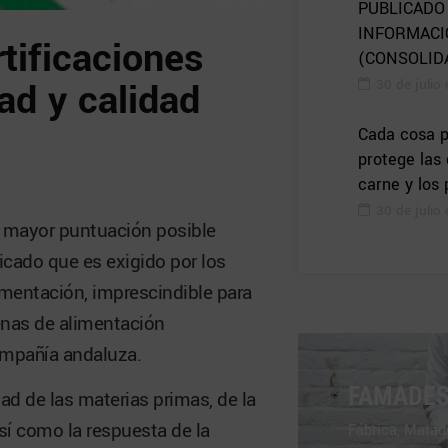
PUBLICADO
INFORMACI
tificaciones
(CONSOLID
ad y calidad
30 de julio
Cada cosa p
protege las
carne y los
30 de julio
 mayor puntuación posible
icado que es exigido por los
imentación, imprescindible para
enas de alimentación
ompañía andaluza.
FAMADE
ad de las materias primas, de la
así como la respuesta de la
Fábrica, Matad