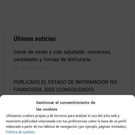
Últimas noticias
Carne de cerdo y vida saludable: nutrientes,
cantidades y formas de disfrutarla
5 de agosto de 2026
PUBLICADO EL ESTADO DE INFORMACIÓN NO
FINANCIERA, 2025 (CONSOLIDADO)
30 de julio de 2026
Gestionar el consentimiento de
las cookies
Cada cosa por su nombre: Europa protege las
Utilizamos cookies propias y de terceros para analizar el uso del sitio web y
denominaciones de la carne y los productos
mostrarte publicidad relacionada con tus preferencias sobre la base de un perfil
cárnicos
elaborado a partir de tus hábitos de navegación (por ejemplo, páginas visitadas).
Política de cookies.