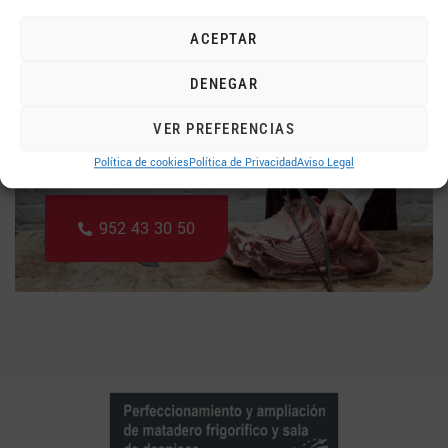
30 de julio de 2026
ACEPTAR
DENEGAR
FAMADESA
VER PREFERENCIAS
Fábrica, Matadero y Despiece, S.A.
Política de cookies
Política de Privacidad
Aviso Legal
952 43 30 50