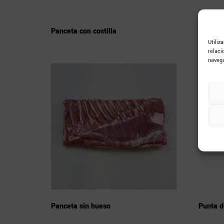
Panceta con costilla
Panceta
Utiliz
relaci
navega
Panceta sin hueso
Punta d