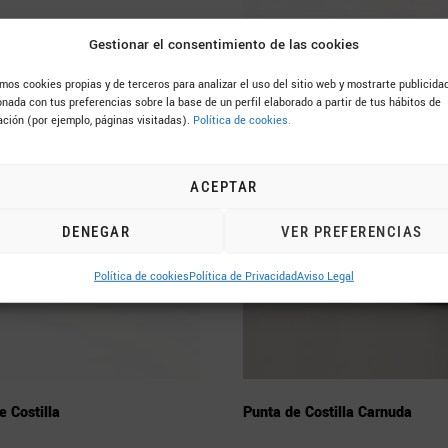
Gestionar el consentimiento de las cookies
 con hueso
Panceta industrial
amos cookies propias y de terceros para analizar el uso del sitio web y mostrarte publicida
onada con tus preferencias sobre la base de un perfil elaborado a partir de tus hábitos de
ción (por ejemplo, páginas visitadas).
Política de cookies.
ACEPTAR
DENEGAR
VER PREFERENCIAS
Política de cookies
Política de Privacidad
Aviso Legal
e Costilla
Punta de Costilla Carnuda