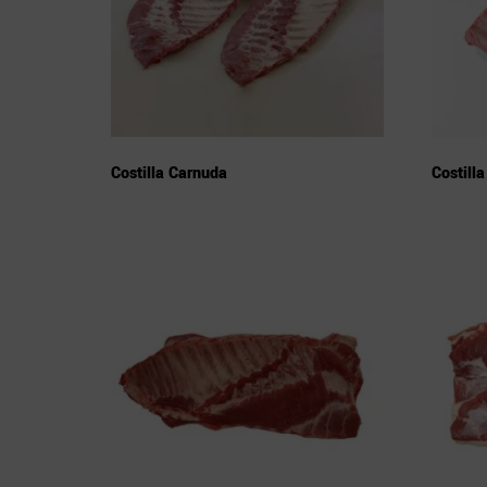
Costilla Carnuda
Costill