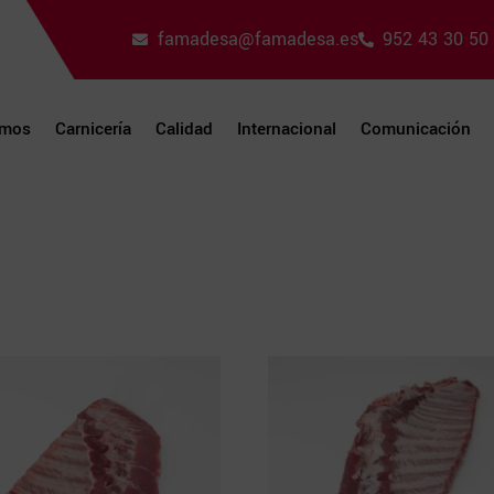
famadesa@famadesa.es
952 43 30 50
omos
Carnicería
Calidad
Internacional
Comunicación