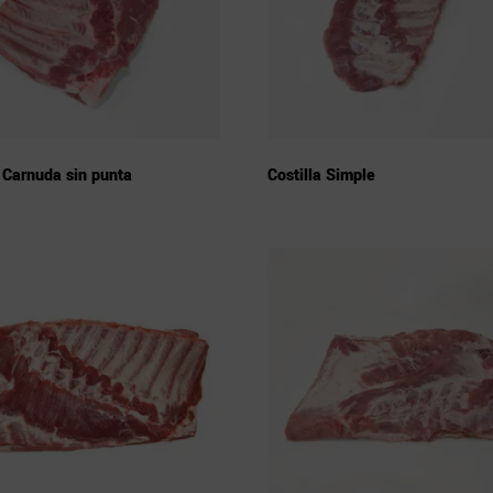
a Carnuda sin punta
Costilla Simple