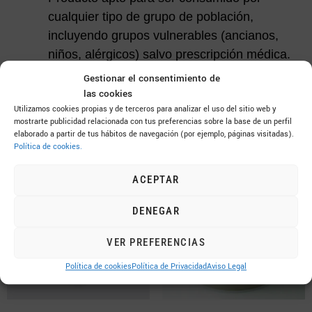
cualquier tipo de grupo de población,
incluyendo grupos vulnerables (ancianos,
niños, alérgicos) salvo prescripción médica.
Gestionar el consentimiento de
las cookies
[/vc_column][/vc_row]
Utilizamos cookies propias y de terceros para analizar el uso del sitio web y
mostrarte publicidad relacionada con tus preferencias sobre la base de un perfil
Productos relacionados
elaborado a partir de tus hábitos de navegación (por ejemplo, páginas visitadas).
Política de cookies.
ACEPTAR
DENEGAR
VER PREFERENCIAS
Política de cookies
Política de Privacidad
Aviso Legal