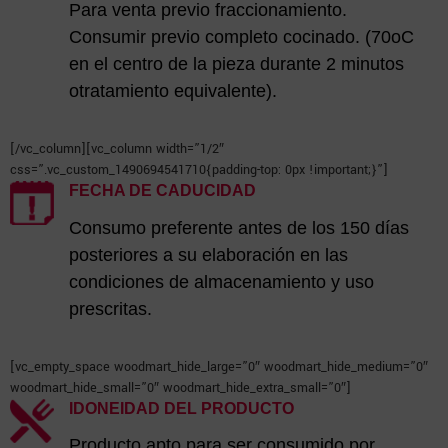
Para venta previo fraccionamiento.
Consumir previo completo cocinado. (70oC
en el centro de la pieza durante 2 minutos
otratamiento equivalente).
[/vc_column][vc_column width=”1/2″
css=”.vc_custom_1490694541710{padding-top: 0px !important;}”]
FECHA DE CADUCIDAD
Consumo preferente antes de los 150 días
posteriores a su elaboración en las
condiciones de almacenamiento y uso
prescritas.
[vc_empty_space woodmart_hide_large=”0″ woodmart_hide_medium=”0″
woodmart_hide_small=”0″ woodmart_hide_extra_small=”0″]
IDONEIDAD DEL PRODUCTO
Producto apto para ser consumido por